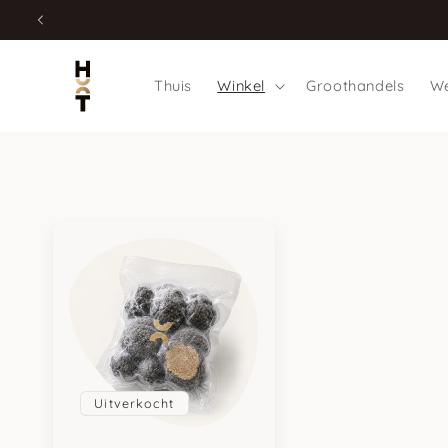
Meteen
naar de
content
Thuis
Winkel
Groothandels
We
Uitverkocht