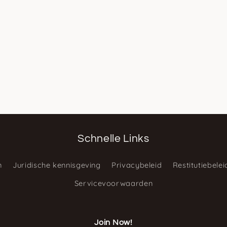
Schnelle Links
n
Juridische kennisgeving
Privacybeleid
Restitutiebelei
Servicevoorwaarden
Join Now!