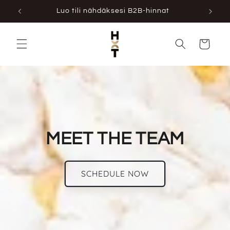
Ohita ja
Luo tili nähdäksesi B2B-hinnat
siirry
sisältöön
Ostoskori
MEET THE TEAM
SCHEDULE NOW